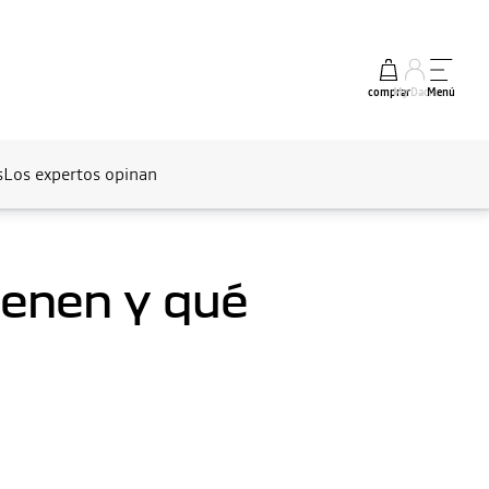
comprar
My Dacia
Menú
s
Los expertos opinan
ienen y qué