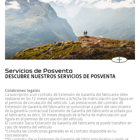
Servicios de Posventa
DESCUBRE NUESTROS SERVICIOS DE POSVENTA
Condiciones legales
La suscripción a un contrato de Extensión de Garantía del fabricante debe
realizarse en los 12 meses siguientes a la fecha de matriculación que figura en
el permiso de circulación del vehículo. Las prestaciones del contrato de
Extensión de Garantía del fabricante se suministran a partir del vencimiento
de la garantía contractual Extensión de Garantía del fabricante acordada por
el fabricante, es decir, 36 meses después de la fecha de matriculación que
figura en el permiso de circulación del vehículo.
El contrato Dacia Extensión de Garantía del fabricante se puede transferir en
caso de reventa del vehículo.
*Consulta las condiciones generales en el contrato disponible en tu
concesionario.
**El contrato Dacia Extensión de Garantía del fabricante finaliza cuando se