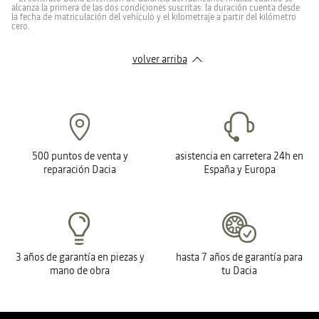
alcanza la primera de las dos condiciones suscritas: la duración cuenta desde
la fecha de matriculación del vehículo y el kilometraje a partir del kilómetro
cero.
volver arriba
500 puntos de venta y
asistencia en carretera 24h en
reparación Dacia
España y Europa
3 años de garantía en piezas y
hasta 7 años de garantía para
mano de obra
tu Dacia