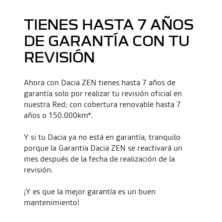
TIENES HASTA 7 AÑOS
YouTube utiliza rastreadores al visualizar vídeos alojados en
YouTube, con el fin de personalizar los anuncios. Para poder
DE GARANTÍA CON TU
ver este vídeo, es necesario autorizar las cookies de redes
sociales en nuestro sitio web. Puedes cambiar tu elección en
REVISIÓN
cualquier momento. Más información sobre la política de
cookies de YouTube:
Business Data Responsibility
Ahora con Dacia ZEN tienes hasta 7 años de
RECHAZAR
garantía solo por realizar tu revisión oficial en
nuestra Red; con cobertura renovable hasta 7
ACEPTAR
años o 150.000km*.
Y si tu Dacia ya no está en garantía, tranquilo
porque la Garantía Dacia ZEN se reactivará un
mes después de la fecha de realización de la
revisión.
¡Y es que la mejor garantía es un buen
mantenimiento!