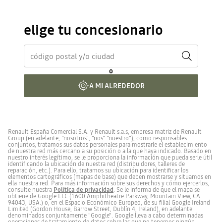
elige tu concesionario
o
A MI ALREDEDOR
Renault España Comercial S.A. y Renault s.a.s, empresa matriz de Renault
Group (en adelante, "nosotros", "nos" “nuestro”), como responsables
conjuntos, tratamos sus datos personales para mostrarle el establecimiento
de nuestra red más cercano a su posición o a la que haya indicado.​ Basado en
nuestro interés legítimo, se le proporciona la información que pueda serle útil
identificando la ubicación de nuestra red (distribuidores, talleres de
reparación, etc.). Para ello, tratamos su ubicación para identificar los
elementos cartográficos (mapas de base) que deben mostrarse y situamos en
ella nuestra red. Para más información sobre sus derechos y cómo ejercerlos,
consulte nuestra
Política de privacidad
. Se le informa de que el mapa se
obtiene de Google LLC (1600 Amphitheatre Parkway, Mountain View, CA
94043, USA.) o, en el Espacio Económico Europeo, de su filial Google Ireland
Limited (Gordon House, Barrow Street, Dublín 4, Ireland), en adelante
denominados conjuntamente "Google". Google lleva a cabo determinadas