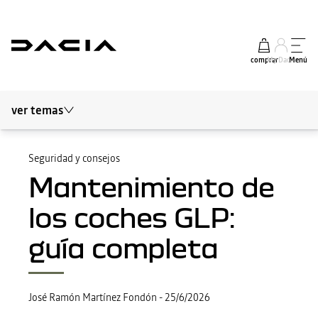
comprar
My Dacia
Menú
ver temas
Blog Dacia
Movilidad sostenible
Seguridad y consejos
Mantenimiento de
Sobre Dacia
los coches GLP:
Actualidad del motor
guía completa
Seguridad y consejos
Los expertos opinan
José Ramón Martínez Fondón
-
25/6/2026