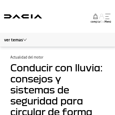
comprar
My Dacia
Menú
ver temas
Blog Dacia
Movilidad sostenible
Actualidad del motor
Conducir con lluvia:
Sobre Dacia
consejos y
Actualidad del motor
sistemas de
Seguridad y consejos
seguridad para
Los expertos opinan
circular de forma