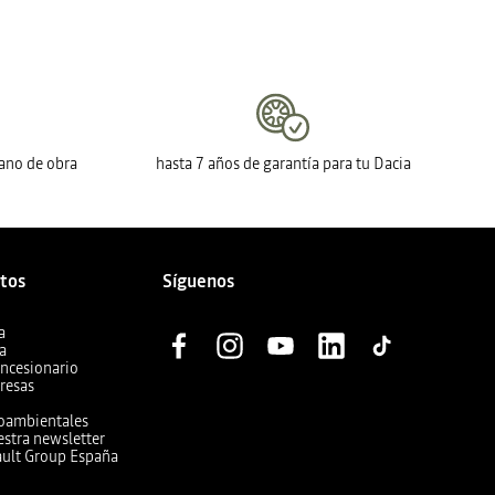
mano de obra
hasta 7 años de garantía para tu Dacia
ctos
Síguenos
a
ia
oncesionario
resas
ioambientales
estra newsletter
ault Group España