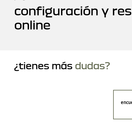
configuración y re
online
¿tienes más
dudas?
encue