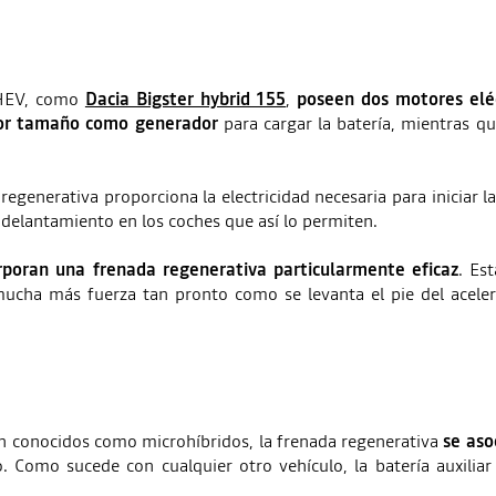
o HEV, como
Dacia Bigster hybrid 155
,
poseen dos motores elé
enor tamaño como generador
para cargar la batería, mientras q
egenerativa proporciona la electricidad necesaria para iniciar 
adelantamiento en los coches que así lo permiten.
rporan una frenada regenerativa particularmente eficaz
. Es
ucha más fuerza tan pronto como se levanta el pie del acelera
ién conocidos como microhíbridos, la frenada regenerativa
se aso
. Como sucede con cualquier otro vehículo, la batería auxiliar