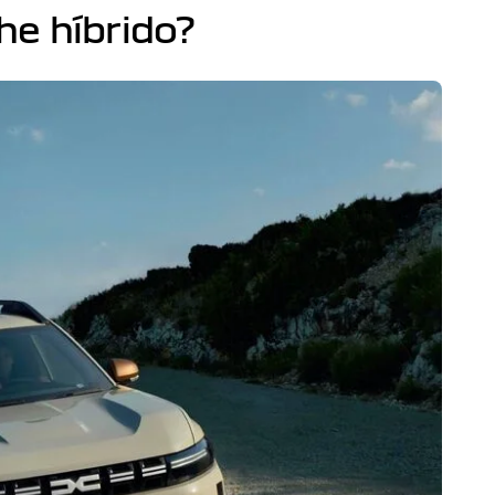
he híbrido?