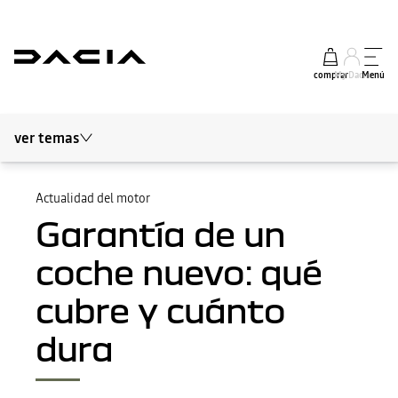
comprar
My Dacia
Menú
ver temas
Blog Dacia
Movilidad sostenible
Actualidad del motor
Garantía de un
Sobre Dacia
coche nuevo: qué
Actualidad del motor
cubre y cuánto
Seguridad y consejos
dura
Los expertos opinan