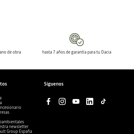
mano de obra
hasta 7 años de garantía para tu Dacia
ctos
Síguenos
a
ia
oncesionario
resas
ioambientales
estra newsletter
ault Group España