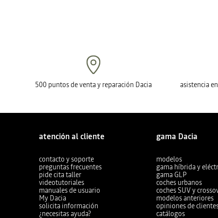
500 puntos de venta y reparación Dacia
asistencia e
atención al cliente
gama Dacia
contacto y soporte
modelos
preguntas frecuentes
gama híbrida y eléctr
pide cita taller
gama GLP
videotutoriales
coches urbanos
manuales de usuario
coches SUV y crosso
My Dacia
modelos anteriores
solicita información
opiniones de cliente
¿necesitas ayuda?
catálogos