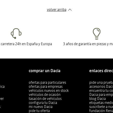
volver arriba
n carretera 24h en España y Europa
3 años de garantía en piezas y 
comprar un Dacia
enlaces dire
ofertas para particulares
pide una prueb
ica
ofertas para empresas
accesorios Dac
vehículos nuevos en stock
encuentra tu c
vehículos de ocasión
Dacia para emp
ver
tasación de vehículos
blog Dacia
configura tu Dacia
etiquetas med
s
mi nuevo Dacia
suscríbete a nu
pide tu oferta
fundación Ren