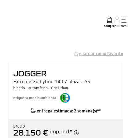
comprar
My Dacia
Menú
guardar como favorito
JOGGER
Extreme Go hybrid 140 7 plazas -SS
híbrido - automático - Gris Urban
etiqueta medioambiental
entrega estimada: 2 semana(s)**
precio
28.150 €
imp. incl.
*