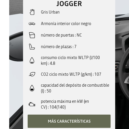
JOGGER
Gris Urban
Armonía interior color negro
número de puertas
NC
número de plazas
7
consumo ciclo mixto WLTP (l/100
km)
4.8
CO2 ciclo mixto WLTP (g/km)
107
capacidad del depósito de combustible
(l)
50
potencia máxima en kW (en
CV)
104(140)
MÁS CARACTERÍSTICAS