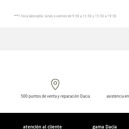
***1 hora laborable, lunes a viernes de 9:30 a 13:30 y 15:30 a 19:30.
500 puntos de venta y reparación Dacia
asistencia e
atención al cliente
gama Dacia