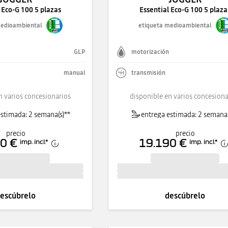
 Eco-G 100 5 plazas
Essential Eco-G 100 5 plaza
medioambiental
etiqueta medioambiental
GLP
motorización
manual
transmisión
n varios concesionarios
disponible en varios concesiona
stimada: 2 semana(s)**
entrega estimada: 2 semana(
precio
precio
0 €
19.190 €
imp. incl.
*
imp. incl.
*
escúbrelo
descúbrelo