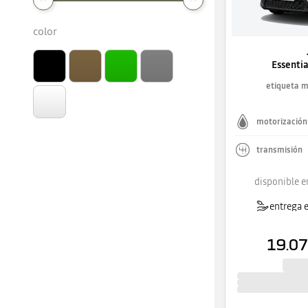
color
Essentia
etiqueta 
motorización
transmisión
disponible e
entrega e
19.07