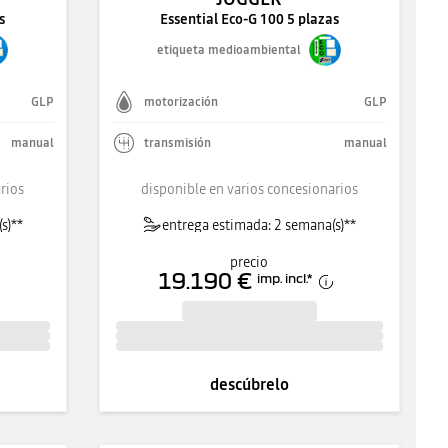
s
Essential Eco-G 100 5 plazas
etiqueta medioambiental
GLP
motorización
GLP
manual
transmisión
manual
rios
disponible en varios concesionarios
s)**
entrega estimada: 2 semana(s)**
precio
19.190 €
imp. incl.
*
descúbrelo