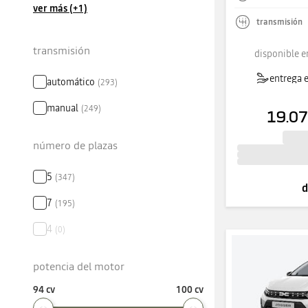
ver más (+1)
transmisión
transmisión
disponible e
entrega e
automático
(
293
)
manual
(
249
)
19.07
número de plazas
5
(
347
)
d
7
(
195
)
4
(
0
)
potencia del motor
94 cv
100 cv