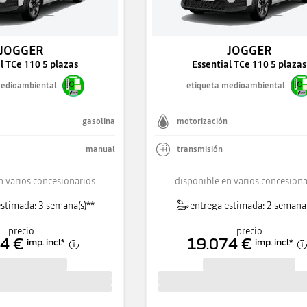
JOGGER
JOGGER
l TCe 110 5 plazas
Essential TCe 110 5 plazas
medioambiental
etiqueta medioambiental
gasolina
motorización
manual
transmisión
n varios concesionarios
disponible en varios concesiona
stimada: 3 semana(s)**
entrega estimada: 2 semana(
precio
precio
4 €
19.074 €
imp. incl.
*
imp. incl.
*