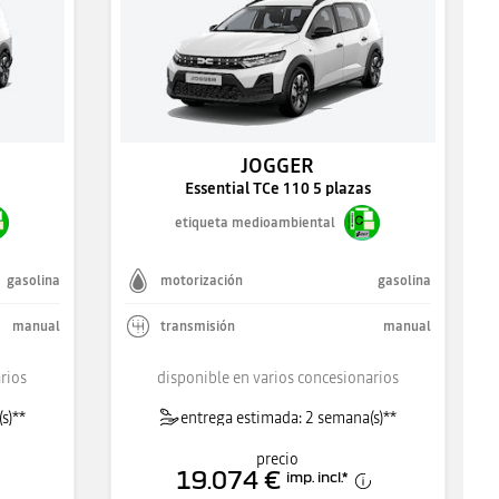
JOGGER
Essential TCe 110 5 plazas
etiqueta medioambiental
gasolina
motorización
gasolina
manual
transmisión
manual
rios
disponible en varios concesionarios
s)**
entrega estimada: 2 semana(s)**
precio
19.074 €
imp. incl.
*