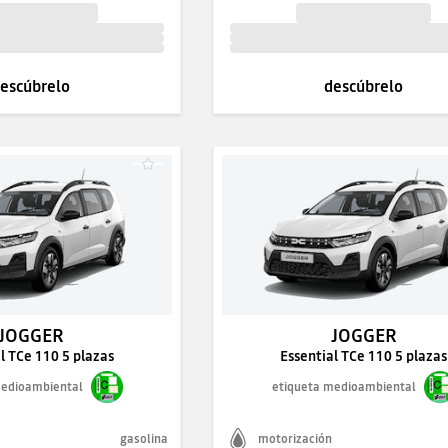
escúbrelo
descúbrelo
JOGGER
JOGGER
l TCe 110 5 plazas
Essential TCe 110 5 plazas
medioambiental
etiqueta medioambiental
gasolina
motorización