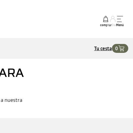
comprar
My Dacia
Menú
Tu cesta
0
PARA
 a nuestra