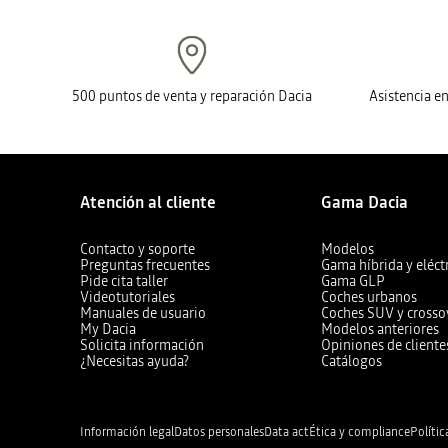
500 puntos de venta y reparación Dacia
Asistencia e
Atención al cliente
Gama Dacia
Contacto y soporte
Modelos
Preguntas frecuentes
Gama híbrida y eléct
Pide cita taller
Gama GLP
Videotutoriales
Coches urbanos
Manuales de usuario
Coches SUV y crosso
My Dacia
Modelos anteriores
Solicita información
Opiniones de cliente
¿Necesitas ayuda?
Catálogos
Información legal
Datos personales
Data act
Ética y compliance
Polític