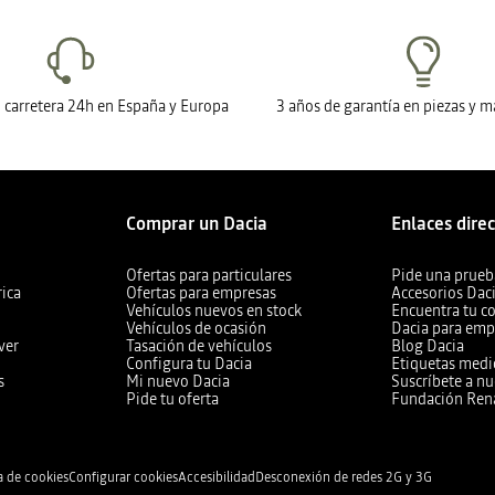
n carretera 24h en España y Europa
3 años de garantía en piezas y 
Comprar un Dacia
Enlaces dire
Ofertas para particulares
Pide una prueb
rica
Ofertas para empresas
Accesorios Dac
Vehículos nuevos en stock
Encuentra tu c
Vehículos de ocasión
Dacia para emp
ver
Tasación de vehículos
Blog Dacia
Configura tu Dacia
Etiquetas med
s
Mi nuevo Dacia
Suscríbete a nu
Pide tu oferta
Fundación Ren
a de cookies
Configurar cookies
Accesibilidad
Desconexión de redes 2G y 3G