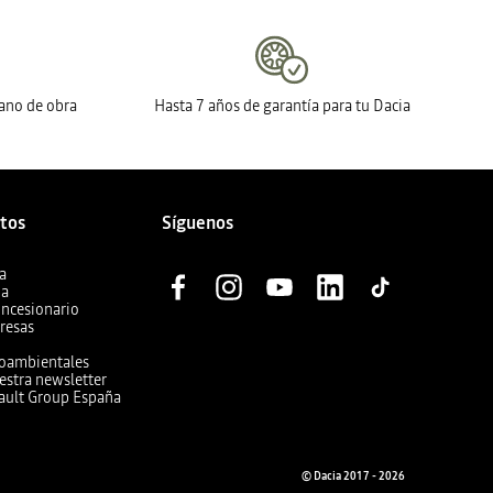
mano de obra
Hasta 7 años de garantía para tu Dacia
ctos
Síguenos
a
ia
oncesionario
resas
ioambientales
estra newsletter
ault Group España
© Dacia 2017 - 2026