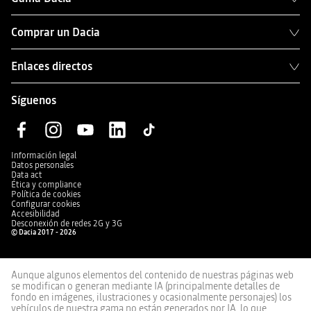
Comprar un Dacia
Enlaces directos
Síguenos
Información legal
Datos personales
Data act
Ética y compliance
Política de cookies
Configurar cookies
Accesibilidad
Desconexión de redes 2G y 3G
© Dacia 2017 - 2026
Aunque algunos elementos del contenido de nuestras páginas web
se modifican o generan mediante IA (principalmente detalles de
fondo en imágenes, ilustraciones y ocasionalmente personajes) los
vehículos de nuestra gama no están generados por IA, lo que