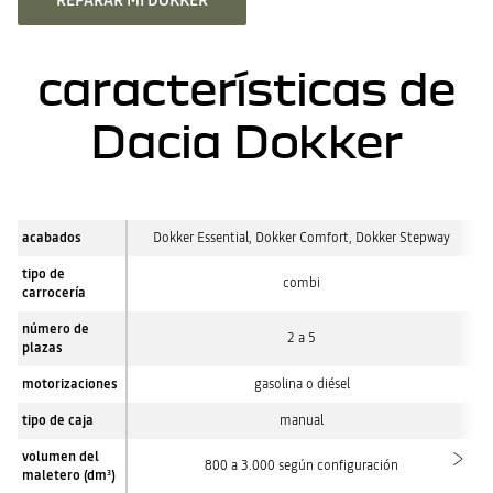
REPARAR MI DOKKER
características de
Dacia Dokker
acabados
Dokker Essential, Dokker Comfort, Dokker Stepway
tipo de
combi
carrocería
número de
2 a 5
plazas
motorizaciones
gasolina o diésel
tipo de caja
manual
volumen del
800 a 3.000 según configuración
maletero (dm
)
3