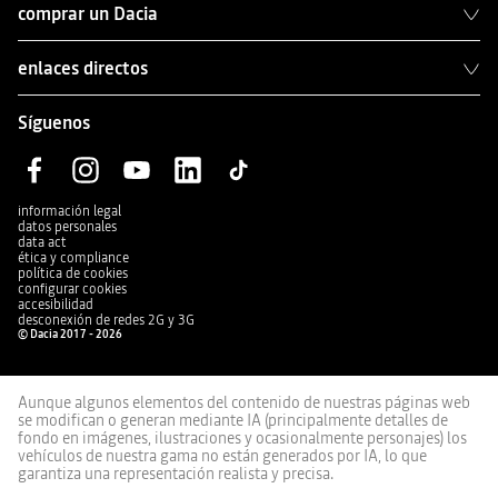
comprar un Dacia
enlaces directos
Síguenos
información legal
datos personales
data act
ética y compliance
política de cookies
configurar cookies
accesibilidad
desconexión de redes 2G y 3G
© Dacia 2017 - 2026
Aunque algunos elementos del contenido de nuestras páginas web
se modifican o generan mediante IA (principalmente detalles de
fondo en imágenes, ilustraciones y ocasionalmente personajes) los
vehículos de nuestra gama no están generados por IA, lo que
garantiza una representación realista y precisa.