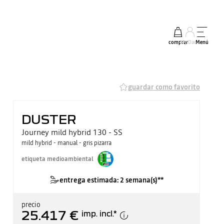
comprar
My Dacia
Menú
guardar como favorito
DUSTER
Journey mild hybrid 130 - SS
mild hybrid - manual - gris pizarra
etiqueta medioambiental
entrega estimada: 2 semana(s)**
precio
25.417 €
imp. incl.
*