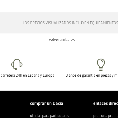
LOS PRECIOS VISUALIZADOS INCLUYEN EQUIPAMIENTOS 
volver arriba
n carretera 24h en España y Europa
3 años de garantía en piezas y 
comprar un Dacia
enlaces dire
ofertas para particulares
pide una prueb