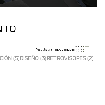
NTO
Visualizar en modo imagen
IÓN (5)
DISEÑO (3)
RETROVISORES (2)