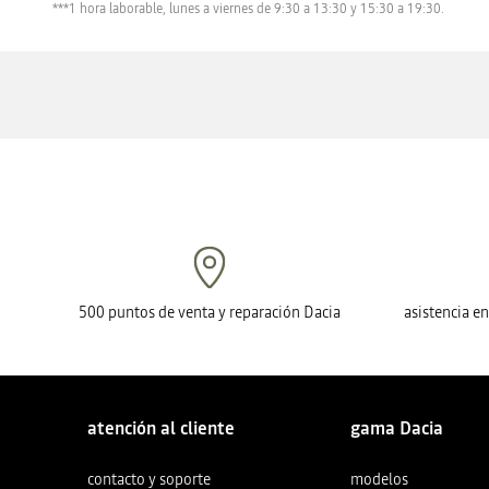
***1 hora laborable, lunes a viernes de 9:30 a 13:30 y 15:30 a 19:30.
500 puntos de venta y reparación Dacia
asistencia e
atención al cliente
gama Dacia
contacto y soporte
modelos