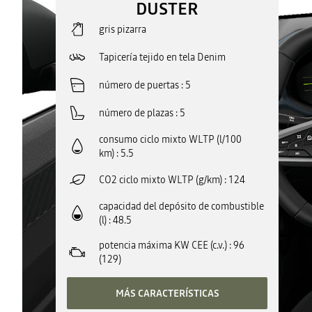
DUSTER
gris pizarra
Tapicería tejido en tela Denim
número de puertas
5
número de plazas
5
consumo ciclo mixto WLTP (l/100
km)
5.5
CO2 ciclo mixto WLTP (g/km)
124
capacidad del depósito de combustible
(l)
48.5
potencia máxima KW CEE (c.v.)
96
(129)
MÁS CARACTERÍSTICAS