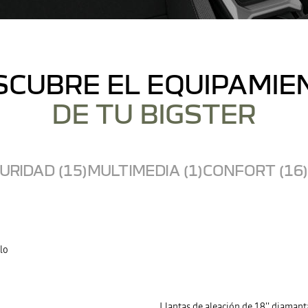
SCUBRE EL EQUIPAMIE
DE TU BIGSTER
URIDAD (15)
MULTIMEDIA (1)
CONFORT (16)
lo
Llantas de aleación de 18'' diaman