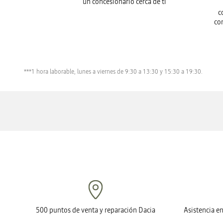
un concesionario cerca de ti
c
co
***1 hora laborable, lunes a viernes de 9:30 a 13:30 y 15:30 a 19:30.
500 puntos de venta y reparación Dacia
Asistencia e