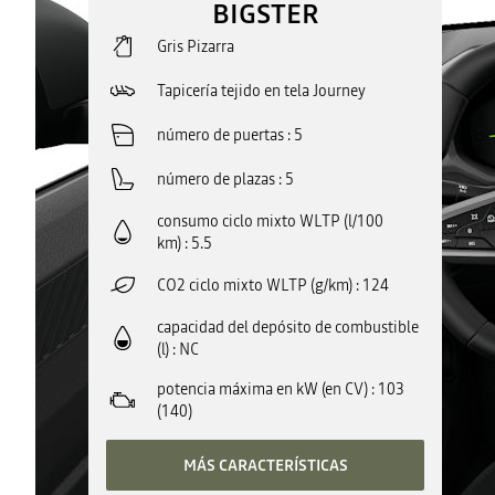
BIGSTER
Gris Pizarra
Tapicería tejido en tela Journey
número de puertas
5
número de plazas
5
consumo ciclo mixto WLTP (l/100
km)
5.5
CO2 ciclo mixto WLTP (g/km)
124
capacidad del depósito de combustible
(l)
NC
potencia máxima en kW (en CV)
103
(140)
MÁS CARACTERÍSTICAS