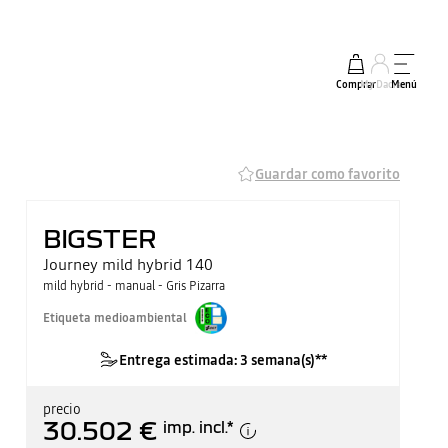
Comprar
My Dacia
Menú
Guardar como favorito
BIGSTER
Journey mild hybrid 140
mild hybrid - manual - Gris Pizarra
Etiqueta medioambiental
Entrega estimada: 3 semana(s)**
precio
30.502 €
imp. incl.
*