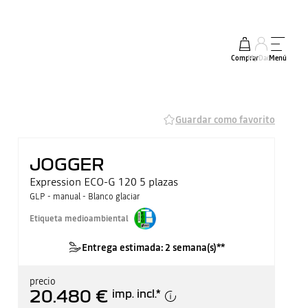
Comprar
My Dacia
Menú
Guardar como favorito
JOGGER
Expression ECO-G 120 5 plazas
GLP - manual - Blanco glaciar
Etiqueta medioambiental
Entrega estimada: 2 semana(s)**
precio
20.480 €
imp. incl.
*