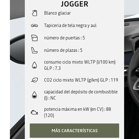
JOGGER
Blanco glaciar
Tapiceria de tela negra y aul
número de puertas
5
número de plazas
5
consumo ciclo mixto WLTP (l/100 km)
GLP
7.3
CO2 ciclo mixto WLTP (g/km) GLP
119
capacidad del depósito de combustible
(l)
NC
potencia máxima en kW (en CV)
88
(120)
MÁS CARACTERÍSTICAS