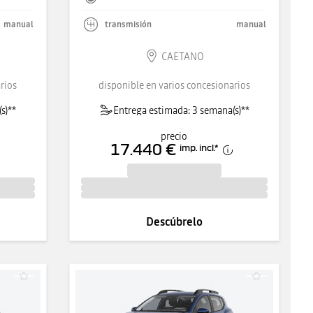
manual
transmisión
manual
CAETANO
rios
disponible en varios concesionarios
s)**
Entrega estimada: 3 semana(s)**
precio
17.440 €
imp. incl.
*
Descúbrelo