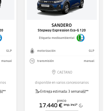
SANDERO
20
Stepway Expression Eco-G 120
Etiqueta medioambiental
GLP
motorización
GLP
manual
transmisión
manual
CAETANO
rios
disponible en varios concesionarios
s)**
Entrega estimada: 3 semana(s)**
precio
17.440 €
imp. incl.
*