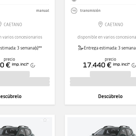
manual
transmisión
CAETANO
CAETANO
n varios concesionarios
disponible en varios concesiona
stimada: 3 semana(s)**
Entrega estimada: 3 semana(
precio
precio
0 €
17.440 €
imp. incl.
*
imp. incl.
*
escúbrelo
Descúbrelo