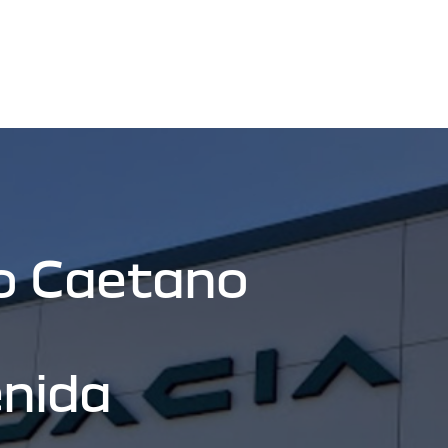
o Caetano
enida