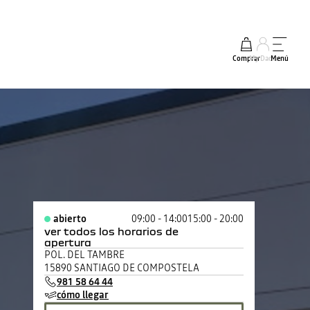
Comprar
My Dacia
Menú
abierto
09:00 - 14:00
15:00 - 20:00
ver todos los horarios de
apertura
lunes
09:00 - 14:00
15:00 - 20:00
POL. DEL TAMBRE
martes
09:00 - 14:00
15:00 - 20:00
15890 SANTIAGO DE COMPOSTELA
miércoles
09:00 - 14:00
15:00 - 20:00
981 58 64 44
jueves
09:00 - 14:00
15:00 - 20:00
cómo llegar
viernes
09:00 - 14:00
15:00 - 20:00