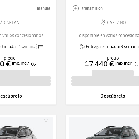
manual
transmisión
CAETANO
CAETANO
n varios concesionarios
disponible en varios concesiona
stimada: 2 semana(s)**
Entrega estimada: 3 semana(
precio
precio
0 €
17.440 €
imp. incl.
*
imp. incl.
*
escúbrelo
Descúbrelo