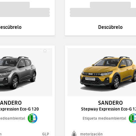
escúbrelo
Descúbrelo
SANDERO
SANDERO
xpression Eco-G 120
Stepway Expression Eco-G 1
medioambiental
Etiqueta medioambiental
n
GLP
motorización