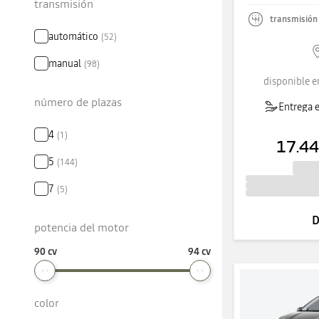
transmisión
transmisión
automático
(
52
)
manual
(
98
)
disponible e
número de plazas
Entrega e
4
(
1
)
17.44
5
(
144
)
7
(
5
)
D
potencia del motor
90 cv
94 cv
color