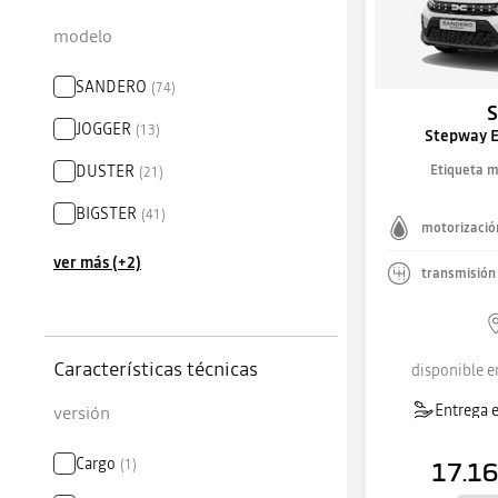
modelo
SANDERO
(
74
)
JOGGER
(
13
)
Stepway E
DUSTER
Etiqueta 
(
21
)
BIGSTER
(
41
)
motorizació
ver más (+2)
transmisión
Características técnicas
disponible e
Entrega e
versión
Cargo
(
1
)
17.16