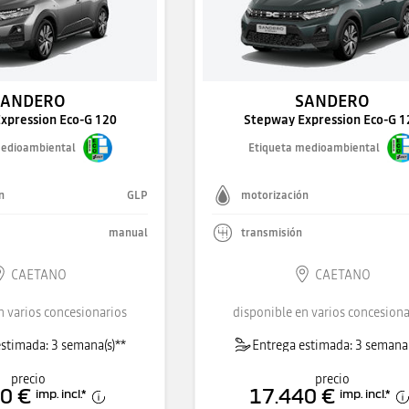
SANDERO
SANDERO
xpression Eco-G 120
Stepway Expression Eco-G 1
medioambiental
Etiqueta medioambiental
n
GLP
motorización
manual
transmisión
CAETANO
CAETANO
n varios concesionarios
disponible en varios concesiona
stimada: 3 semana(s)**
Entrega estimada: 3 semana(
precio
precio
0 €
17.440 €
imp. incl.
*
imp. incl.
*