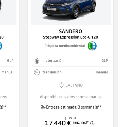
SANDERO
20
Stepway Expression Eco-G 120
Etiqueta medioambiental
GLP
motorización
GLP
manual
transmisión
manual
CAETANO
rios
disponible en varios concesionarios
s)**
Entrega estimada: 3 semana(s)**
precio
17.440 €
imp. incl.
*