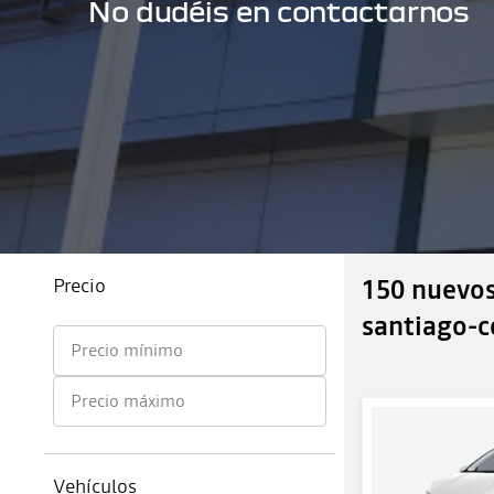
No dudéis en contactarnos
Precio
150 nuevos
santiago-
Precio mínimo
Precio máximo
Vehículos