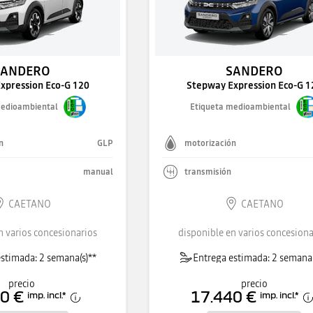
SANDERO
SANDERO
xpression Eco-G 120
Stepway Expression Eco-G 1
medioambiental
Etiqueta medioambiental
n
GLP
motorización
manual
transmisión
CAETANO
CAETANO
n varios concesionarios
disponible en varios concesiona
stimada: 2 semana(s)**
Entrega estimada: 2 semana(
precio
precio
0 €
17.440 €
imp. incl.
*
imp. incl.
*