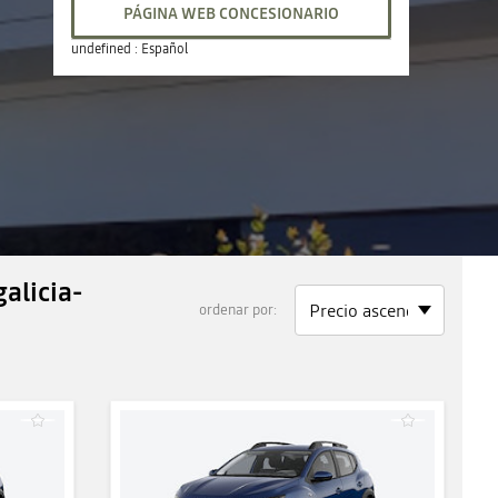
PÁGINA WEB CONCESIONARIO
sábado
10:00 - 13:30
cerrado
domingo
cerrado
undefined :
Español
alicia-
ordenar por: