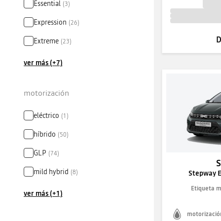
Essential
(
3
)
Expression
(
26
)
D
Extreme
(
23
)
ver más (+7)
motorización
eléctrico
(
1
)
híbrido
(
50
)
GLP
(
74
)
mild hybrid
(
8
)
Stepway E
Etiqueta 
ver más (+1)
motorizació