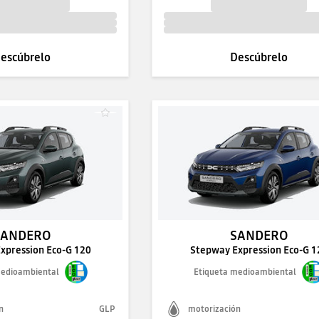
escúbrelo
Descúbrelo
SANDERO
SANDERO
xpression Eco-G 120
Stepway Expression Eco-G 1
medioambiental
Etiqueta medioambiental
n
GLP
motorización