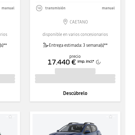
manual
transmisión
manual
CAETANO
rios
disponible en varios concesionarios
s)**
Entrega estimada: 3 semana(s)**
precio
17.440 €
imp. incl.
*
Descúbrelo