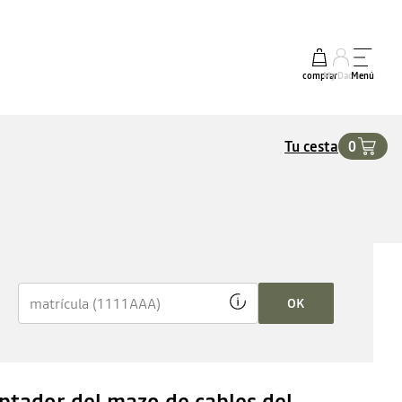
comprar
My Dacia
Menú
Tu cesta
0
OK
ptador del mazo de cables del