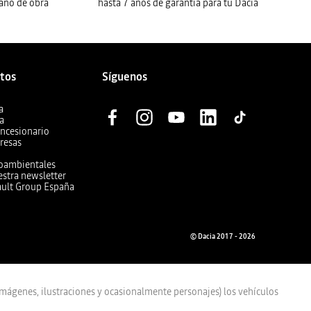
mano de obra
hasta 7 años de garantía para tu Dacia
ctos
Síguenos
a
ia
oncesionario
resas
ioambientales
estra newsletter
ault Group España
© Dacia 2017 - 2026
ágenes, ilustraciones y ocasionalmente personajes) los vehículos