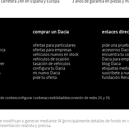
n carretera 24h en España y Europa
3 años de garantía en piezas y 
comprar un Dacia
enlaces dire
ofertas para particulares
pide una prueb
ica
ofertas para empresas
accesorios Dac
vehículos nuevos en stock
encuentra tu c
vehículos de ocasión
Dacia para emp
ver
tasación de vehículos
blog Dacia
configura tu Dacia
etiquetas med
s
mi nuevo Dacia
suscríbete a nu
pide tu oferta
fundación Ren
 de cookies
configurar cookies
accesibilidad
desconexión de redes 2G y 3G
modifican o generan mediante IA (principalmente detalles de fondo en im
esentación realista y precisa.