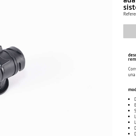
sis
Refere
des
rem
Conv
una 
mode