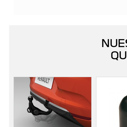
NUE
QU