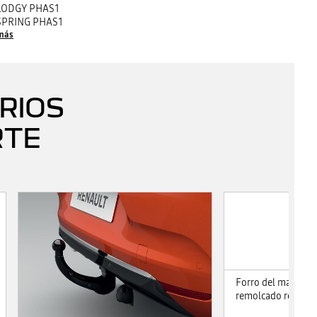
LODGY PHAS1
SPRING PHAS1
más
RIOS
RTE
Forro del maletero
remolcado retrácti