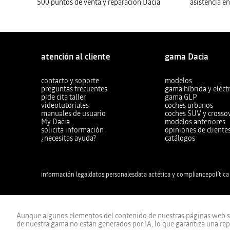
500 puntos de venta y reparación Dacia
asistencia e
atención al cliente
gama Dacia
contacto y soporte
modelos
preguntas frecuentes
gama híbrida y eléctr
pide cita taller
gama GLP
videotutoriales
coches urbanos
manuales de usuario
coches SUV y crosso
My Dacia
modelos anteriores
solicita información
opiniones de cliente
¿necesitas ayuda?
catálogos
información legal
datos personales
data act
ética y compliance
política
Aunque algunos elementos del contenido de nuestras páginas web se 
de nuestra gama no están generados por IA, lo que garantiza una repr