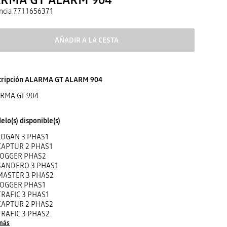
ncia
7711656371
AÑADIR A LA CESTA
cripción
ALARMA GT ALARM 904
RMA GT 904
lo(s) disponible(s)
LOGAN 3 PHAS1
CAPTUR 2 PHAS1
JOGGER PHAS2
SANDERO 3 PHAS1
MASTER 3 PHAS2
JOGGER PHAS1
TRAFIC 3 PHAS1
CAPTUR 2 PHAS2
TRAFIC 3 PHAS2
más