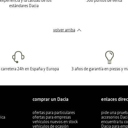
 experiencia y la calidad de los
500 puntos de venta
estándares Dacia
volver arriba
n carretera 24h en España y Europa
3 años de garantía en piezas y 
comprar un Dacia
enlaces dire
ofertas para particulares
pide una prueb
ica
ofertas para empresas
accesorios Dac
vehículos nuevos en stock
encuentra tu c
vehículos de ocasión
Dacia para emp