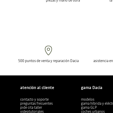
piezas y mano de obra
la
500 puntos de venta y reparación Dacia
asistencia e
atención al cliente
gama Dacia
contacto y soporte
modelos
preguntas frecuentes
gama híbrida y eléctr
pide cita taller
gama GLP
videotutoriales
coches urbanos