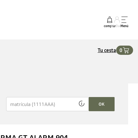
comprar
My Dacia
Menú
Tu cesta
0
OK
RMA GT ALARM 904