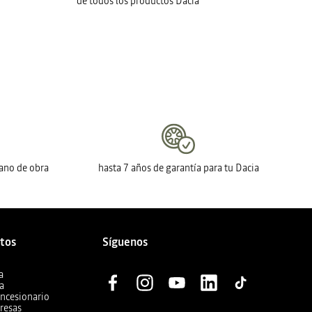
de todos los productos Dacia
mano de obra
hasta 7 años de garantía para tu Dacia
ctos
Síguenos
a
ia
oncesionario
resas