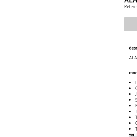
Refere
des
ALA
mode
ver 