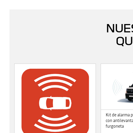
NUE
QU
Kit de alarma 
con antilevant
furgoneta