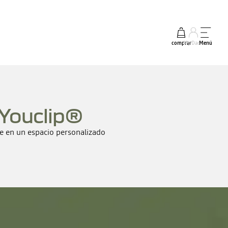
comprar
My Dacia
Menú
Youclip®
he en un espacio personalizado