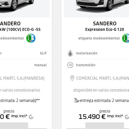
SANDERO
SANDERO
4kW (100CV) ECO-G -SS
Expression Eco-G 120
medioambiental
etiqueta medioambiental
n
GLP
motorización
manual
transmisión
 MARTI. S.A.(MANRESA)
COMERCIAL MARTI. S.A.(MA
n varios concesionarios
disponible en varios concesiona
stimada: 2 semana(s)**
entrega estimada: 2 semana(
precio
precio
0 €
15.490 €
imp. incl.
*
imp. incl.
*