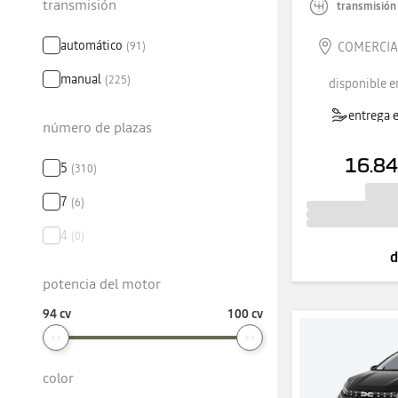
transmisión
transmisión
automático
COMERCIAL
(
91
)
manual
(
225
)
disponible e
entrega e
número de plazas
16.84
5
(
310
)
7
(
6
)
4
(
0
)
d
potencia del motor
94 cv
100 cv
color