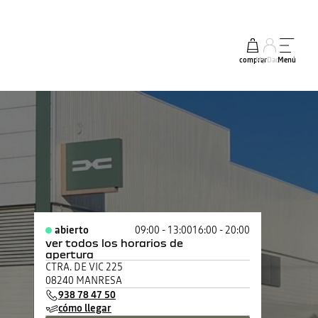
comprar
My Dacia
Menú
abierto
09:00 - 13:00
16:00 - 20:00
ver todos los horarios de
apertura
lunes
09:00 - 13:00
16:00 - 20:00
CTRA. DE VIC 225
martes
09:00 - 13:00
16:00 - 20:00
08240 MANRESA
miércoles
09:00 - 13:00
16:00 - 20:00
938 78 47 50
jueves
09:00 - 13:00
16:00 - 20:00
cómo llegar