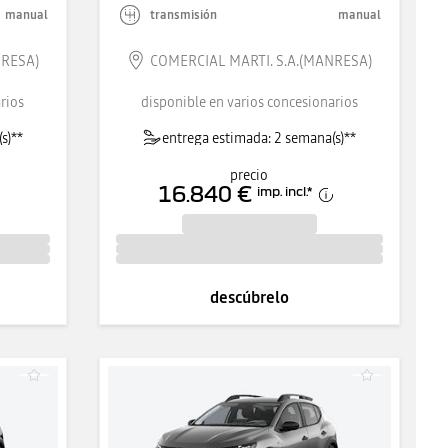
manual
transmisión
manual
NRESA)
COMERCIAL MARTI. S.A.(MANRESA)
rios
disponible en varios concesionarios
s)**
entrega estimada: 2 semana(s)**
precio
16.840 €
imp. incl.
*
descúbrelo