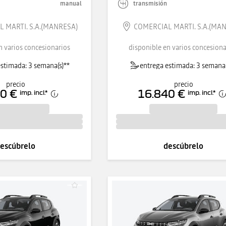
manual
transmisión
 MARTI. S.A.(MANRESA)
COMERCIAL MARTI. S.A.(MA
n varios concesionarios
disponible en varios concesiona
stimada: 3 semana(s)**
entrega estimada: 3 semana(
precio
precio
0 €
16.840 €
imp. incl.
*
imp. incl.
*
escúbrelo
descúbrelo