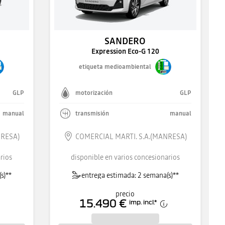
SANDERO
Expression Eco-G 120
etiqueta medioambiental
GLP
motorización
GLP
manual
transmisión
manual
NRESA)
COMERCIAL MARTI. S.A.(MANRESA)
rios
disponible en varios concesionarios
s)**
entrega estimada: 2 semana(s)**
precio
15.490 €
imp. incl.
*