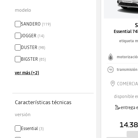
modelo
SANDERO
(
119
)
Essential 7
JOGGER
(
14
)
etiqueta 
DUSTER
(
98
)
motorizació
BIGSTER
(
85
)
transmisión
ver más (+2)
COMERCIAL
disponible e
Características técnicas
entrega e
versión
14.38
Essential
(
3
)