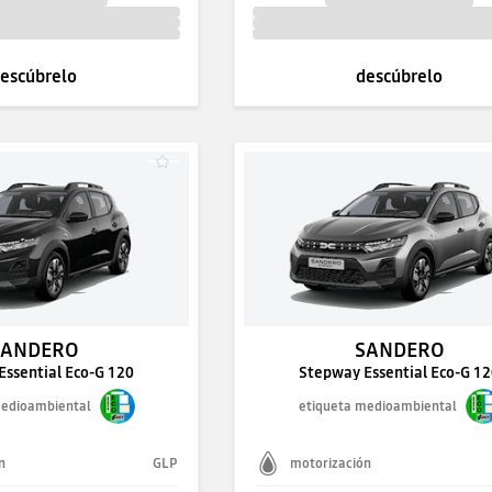
escúbrelo
descúbrelo
SANDERO
SANDERO
Essential Eco-G 120
Stepway Essential Eco-G 1
medioambiental
etiqueta medioambiental
n
GLP
motorización