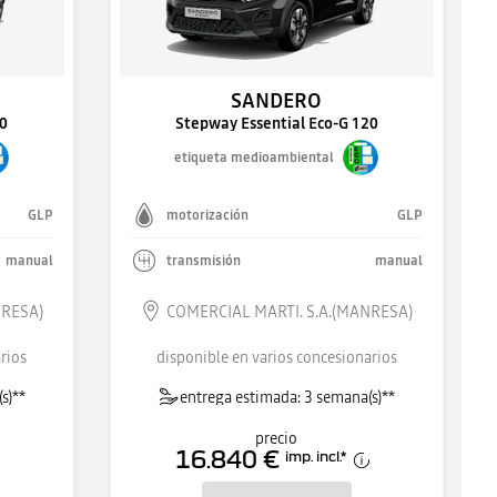
SANDERO
20
Stepway Essential Eco-G 120
etiqueta medioambiental
GLP
motorización
GLP
manual
transmisión
manual
NRESA)
COMERCIAL MARTI. S.A.(MANRESA)
rios
disponible en varios concesionarios
s)**
entrega estimada: 3 semana(s)**
precio
16.840 €
imp. incl.
*