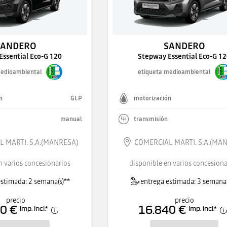
SANDERO
SANDERO
Essential Eco-G 120
Stepway Essential Eco-G 1
medioambiental
etiqueta medioambiental
n
GLP
motorización
manual
transmisión
 MARTI. S.A.(MANRESA)
COMERCIAL MARTI. S.A.(MA
n varios concesionarios
disponible en varios concesiona
stimada: 2 semana(s)**
entrega estimada: 3 semana(
precio
precio
0 €
16.840 €
imp. incl.
*
imp. incl.
*