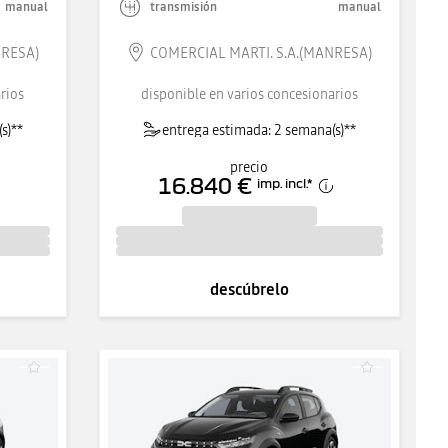
manual
transmisión
manual
NRESA)
COMERCIAL MARTI. S.A.(MANRESA)
rios
disponible en varios concesionarios
s)**
entrega estimada: 2 semana(s)**
precio
16.840 €
imp. incl.
*
descúbrelo