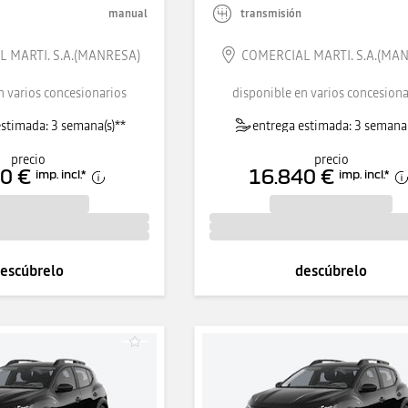
manual
transmisión
 MARTI. S.A.(MANRESA)
COMERCIAL MARTI. S.A.(MA
n varios concesionarios
disponible en varios concesiona
stimada: 3 semana(s)**
entrega estimada: 3 semana(
precio
precio
0 €
16.840 €
imp. incl.
*
imp. incl.
*
escúbrelo
descúbrelo