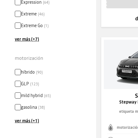
Expression
(
64
)
Extreme
(
46
)
d
Extreme Go
(
1
)
ver más (+7)
motorización
híbrido
(
90
)
GLP
(
123
)
mild hybrid
(
65
)
Stepway 
gasolina
(
38
)
etiqueta 
ver más (+1)
motorizació