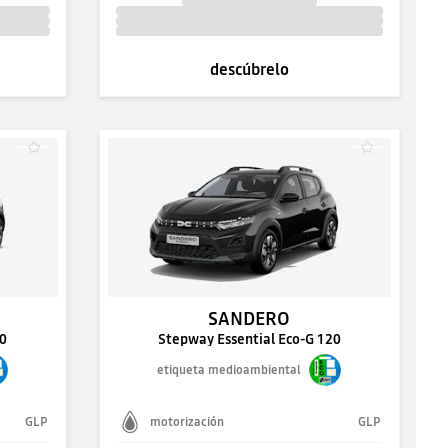
descúbrelo
SANDERO
20
Stepway Essential Eco-G 120
etiqueta medioambiental
GLP
motorización
GLP