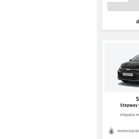
d
Stepway 
etiqueta 
motorizació