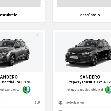
escúbrelo
descúbrelo
SANDERO
SANDERO
Essential Eco-G 120
Stepway Essential Eco-G 1
medioambiental
etiqueta medioambiental
n
GLP
motorización