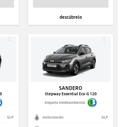
descúbrelo
SANDERO
20
Stepway Essential Eco-G 120
etiqueta medioambiental
GLP
motorización
GLP