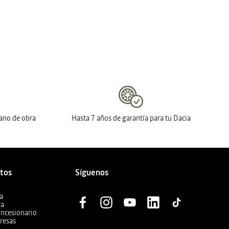
mano de obra
Hasta 7 años de garantía para tu Dacia
ctos
Síguenos
a
ia
oncesionario
resas