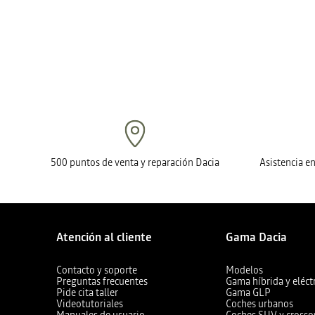
500 puntos de venta y reparación Dacia
Asistencia e
Atención al cliente
Gama Dacia
Contacto y soporte
Modelos
Preguntas frecuentes
Gama híbrida y eléct
Pide cita taller
Gama GLP
Videotutoriales
Coches urbanos