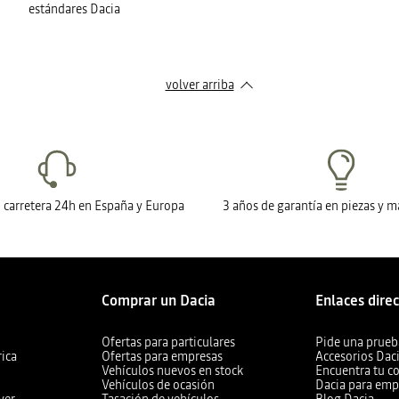
estándares Dacia
volver arriba
n carretera 24h en España y Europa
3 años de garantía en piezas y 
Comprar un Dacia
Enlaces dire
Ofertas para particulares
Pide una prueb
rica
Ofertas para empresas
Accesorios Dac
Vehículos nuevos en stock
Encuentra tu c
Vehículos de ocasión
Dacia para emp