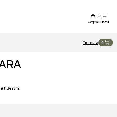
Comprar
My Dacia
Menú
Tu cesta
0
PARA
 a nuestra