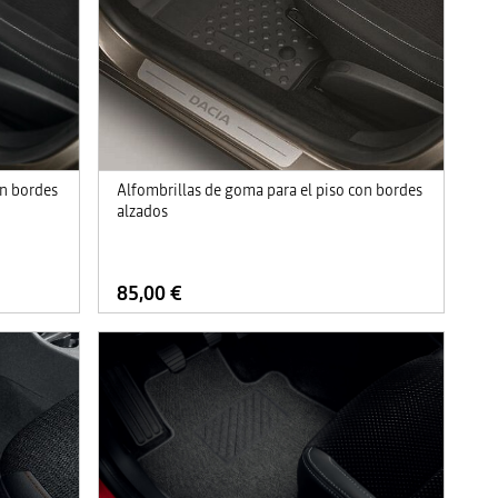
on bordes
Alfombrillas de goma para el piso con bordes
alzados
85,00 €