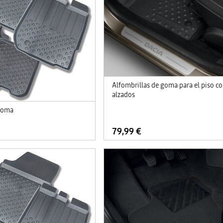
Alfombrillas de goma para el piso c
alzados
 goma
79,99 €