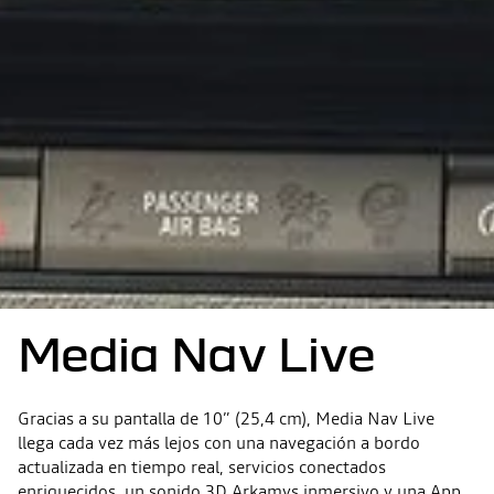
Media Nav Live
Gracias a su pantalla de 10” (25,4 cm), Media Nav Live
llega cada vez más lejos con una navegación a bordo
actualizada en tiempo real, servicios conectados
enriquecidos, un sonido 3D Arkamys inmersivo y una App