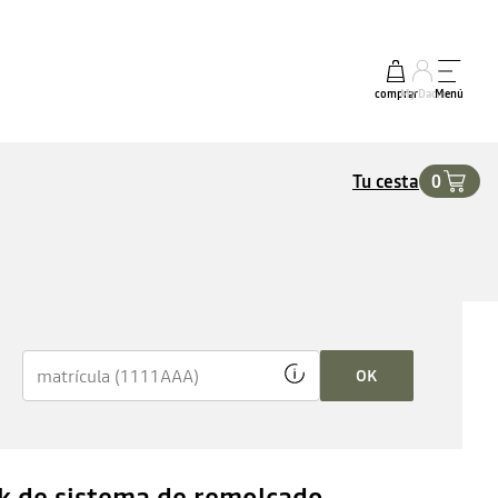
comprar
My Dacia
Menú
Tu cesta
0
OK
k de sistema de remolcado