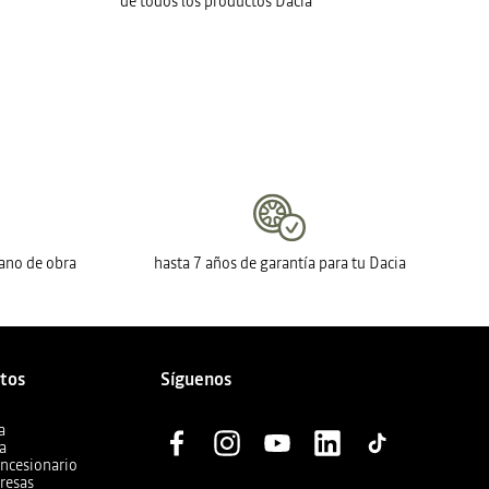
de todos los productos Dacia
mano de obra
hasta 7 años de garantía para tu Dacia
ctos
Síguenos
a
ia
oncesionario
resas