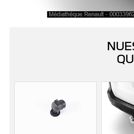
NUE
QU