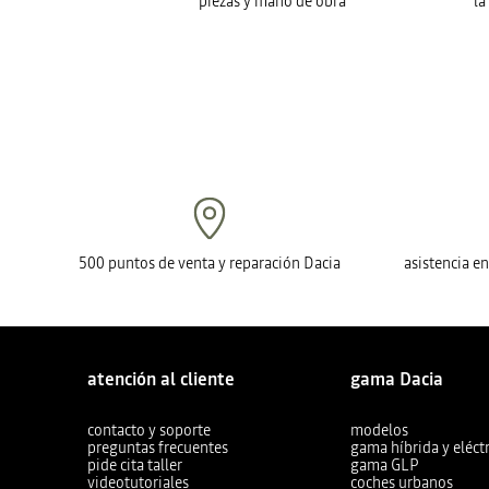
piezas y mano de obra
la
500 puntos de venta y reparación Dacia
asistencia e
atención al cliente
gama Dacia
contacto y soporte
modelos
preguntas frecuentes
gama híbrida y eléctr
pide cita taller
gama GLP
videotutoriales
coches urbanos