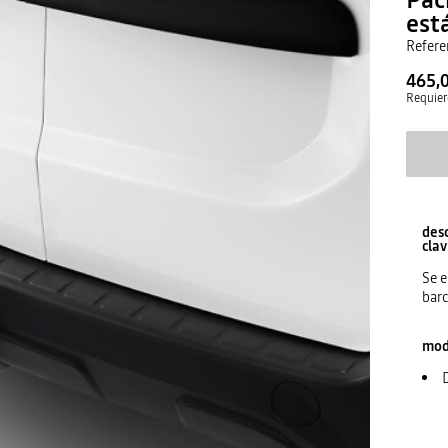
est
Refere
465,
Requier
des
clav
Se e
barc
mode