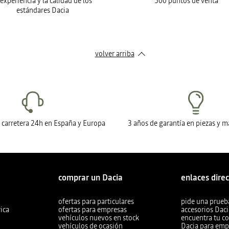
 experiencia y la calidad de los
500 puntos de venta
estándares Dacia
volver arriba
n carretera 24h en España y Europa
3 años de garantía en piezas y 
comprar un Dacia
enlaces dire
ofertas para particulares
pide una prueb
ica
ofertas para empresas
accesorios Dac
vehículos nuevos en stock
encuentra tu c
vehículos de ocasión
Dacia para emp