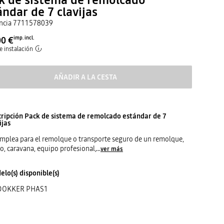
ándar de 7 clavijas
ncia
7711578039
00 €
imp. incl.
e instalación
AÑADIR A LA CESTA
cripción
Pack de sistema de remolcado estándar de 7
ijas
mplea para el remolque o transporte seguro de un remolque,
o, caravana, equipo profesional,
...
ver más
lo(s) disponible(s)
DOKKER PHAS1